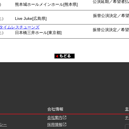
公演延期／希望者払
月）
熊本城ホールメインホール[熊本県]
振替公演決定／希
土）
Live Juke[広島県]
ents タイムレスチューンズ
振替公演決定／希望
土）
日本橋三井ホール[東京都]
会社情報
主
会社案内
チ
シー
採用情報