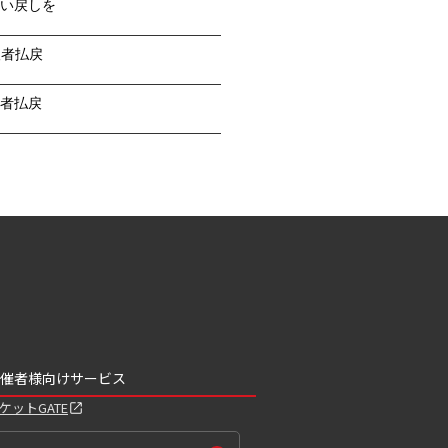
い戻しを
望者払戻
者払戻
催者様向けサービス
ケットGATE