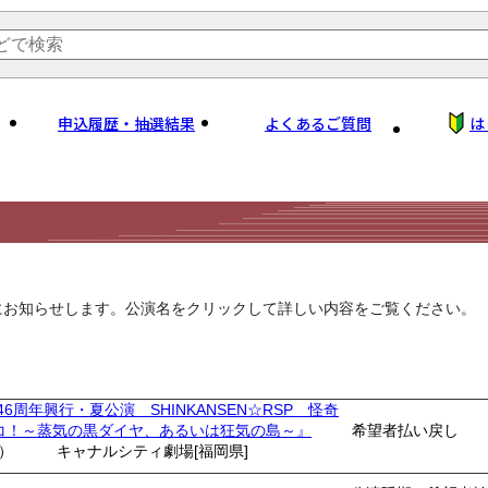
申込履歴・抽選結果
よくあるご質問
は
にお知らせします。公演名をクリックして詳しい内容をご覧ください。
46周年興行・夏公演 SHINKANSEN☆RSP 怪奇
コ！～蒸気の黒ダイヤ、あるいは狂気の島～』
希望者払い戻し
土）
キャナルシティ劇場[福岡県]