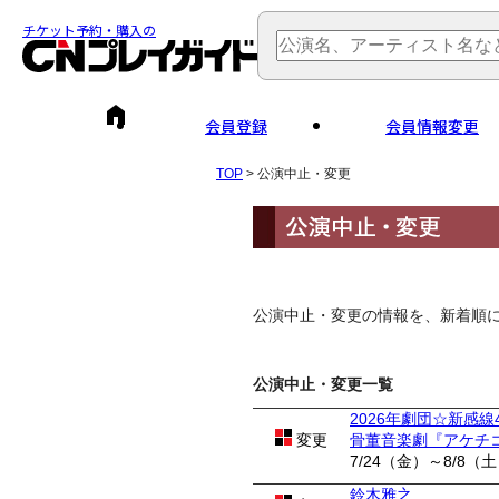
チケット予約・購入の
会員登録
会員情報変更
TOP
> 公演中止・変更
公演中止・変更の情報を、新着順
公演中止・変更一覧
2026年劇団☆新感線
変更
骨董音楽劇『アケチ
7/24（金）～8/8（
鈴木雅之