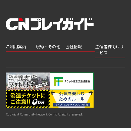
ご利用案内
規約・その他
会社情報
主催者様向けサ
ービス
会員登録
推奨環境
会社案内
チケットGATE
会員情報変更
プライバシーポ
採用情報
チケット販
リシー
申込履歴・抽選
著作権について
グループ会社
売・運用ソ
結果
よくあるご質問
利用規約
リューショ
はじめてガイド
特商法に基づく
ン
表示
公演中止・変更
カスタマーハラ
スメントへの対
サイトマップ
応指針
Copyright Community Network Co.,ltd All rights reserved.