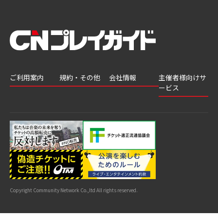
ご利用案内
規約・その他
会社情報
主催者様向けサ
ービス
会員登録
推奨環境
会社案内
チケットGATE
会員情報変更
プライバシーポ
採用情報
チケット販
リシー
申込履歴・抽選
著作権について
グループ会社
売・運用ソ
結果
よくあるご質問
利用規約
リューショ
はじめてガイド
特商法に基づく
ン
表示
公演中止・変更
カスタマーハラ
スメントへの対
サイトマップ
応指針
Copyright Community Network Co.,ltd All rights reserved.