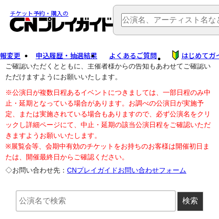
TOP
> 公演中止・変更
チケット予約・購入の
報変更
申込履歴・抽選結果
よくあるご質問
はじめてガ
公演中止に伴う払戻し・延期等のご案内は、以下公演日リンクから
ご確認いただくとともに、主催者様からの告知もあわせてご確認い
ただけますようにお願いいたします。
※公演日が複数日程あるイベントにつきましては、一部日程のみ中
止・延期となっている場合があります。お調べの公演日が実施予
定、または実施されている場合もありますので、必ず公演名をクリ
ックし詳細ページにて、中止・延期の該当公演日程をご確認いただ
きますようお願いいたします。
※展覧会等、会期中有効のチケットをお持ちのお客様は開催初日ま
たは、開催最終日からご確認ください。
◇お問い合わせ先：
CNプレイガイドお問い合わせフォーム