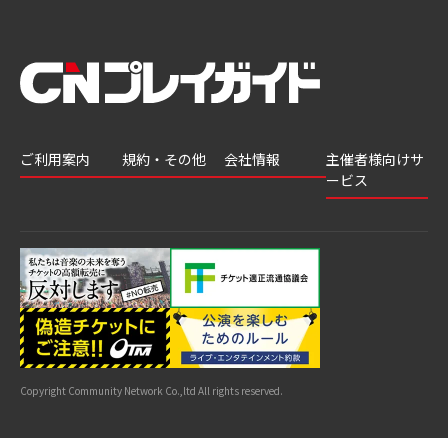
ご利用案内
規約・その他
会社情報
主催者様向けサ
ービス
会員登録
推奨環境
会社案内
チケットGATE
会員情報変更
プライバシーポ
採用情報
チケット販
リシー
申込履歴・抽選
著作権について
グループ会社
売・運用ソ
結果
よくあるご質問
利用規約
リューショ
はじめてガイド
特商法に基づく
ン
表示
公演中止・変更
カスタマーハラ
スメントへの対
サイトマップ
応指針
Copyright Community Network Co.,ltd All rights reserved.