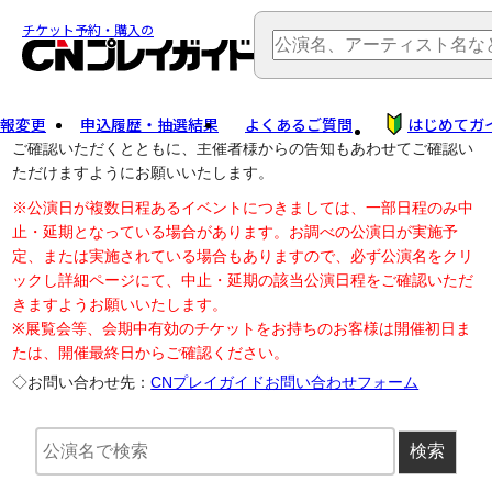
TOP
> 公演中止・変更
チケット予約・購入の
報変更
申込履歴・抽選結果
よくあるご質問
はじめてガ
公演中止に伴う払戻し・延期等のご案内は、以下公演日リンクから
ご確認いただくとともに、主催者様からの告知もあわせてご確認い
ただけますようにお願いいたします。
※公演日が複数日程あるイベントにつきましては、一部日程のみ中
止・延期となっている場合があります。お調べの公演日が実施予
定、または実施されている場合もありますので、必ず公演名をクリ
ックし詳細ページにて、中止・延期の該当公演日程をご確認いただ
きますようお願いいたします。
※展覧会等、会期中有効のチケットをお持ちのお客様は開催初日ま
たは、開催最終日からご確認ください。
◇お問い合わせ先：
CNプレイガイドお問い合わせフォーム