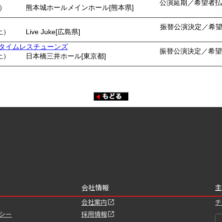
公演延期／希望者払
月）
熊本城ホールメインホール[熊本県]
振替公演決定／希
土）
Live Juke[広島県]
ents タイムレスチューンズ
振替公演決定／希望
土）
日本橋三井ホール[東京都]
会社情報
主
会社案内
チ
シー
採用情報