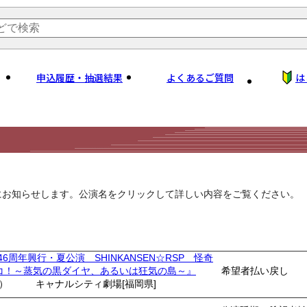
申込履歴・抽選結果
よくあるご質問
は
にお知らせします。公演名をクリックして詳しい内容をご覧ください。
46周年興行・夏公演 SHINKANSEN☆RSP 怪奇
コ！～蒸気の黒ダイヤ、あるいは狂気の島～』
希望者払い戻し
土）
キャナルシティ劇場[福岡県]