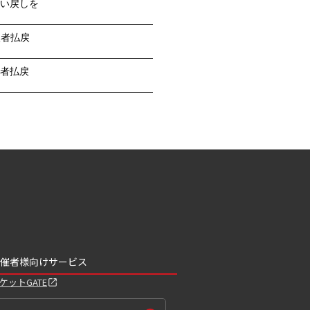
い戻しを
望者払戻
者払戻
催者様向けサービス
ケットGATE