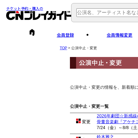
チケット予約・購入の
会員登録
会員情報変更
TOP
> 公演中止・変更
公演中止・変更の情報を、新着順
公演中止・変更一覧
2026年劇団☆新感線
変更
骨董音楽劇『アケチ
7/24（金）～8/8（
鈴木雅之