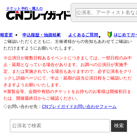
TOP
> 公演中止・変更
チケット予約・購入の
報変更
申込履歴・抽選結果
よくあるご質問
はじめてガ
公演中止に伴う払戻し・延期等のご案内は、以下公演日リンクから
ご確認いただくとともに、主催者様からの告知もあわせてご確認い
ただけますようにお願いいたします。
※公演日が複数日程あるイベントにつきましては、一部日程のみ中
止・延期となっている場合があります。お調べの公演日が実施予
定、または実施されている場合もありますので、必ず公演名をクリ
ックし詳細ページにて、中止・延期の該当公演日程をご確認いただ
きますようお願いいたします。
※展覧会等、会期中有効のチケットをお持ちのお客様は開催初日ま
たは、開催最終日からご確認ください。
◇お問い合わせ先：
CNプレイガイドお問い合わせフォーム