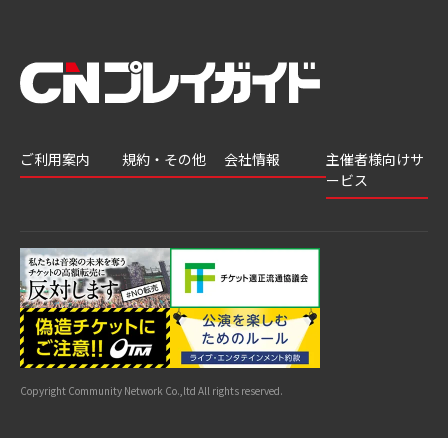
ご利用案内
規約・その他
会社情報
主催者様向けサ
ービス
会員登録
推奨環境
会社案内
チケットGATE
会員情報変更
プライバシーポ
採用情報
チケット販
リシー
申込履歴・抽選
著作権について
グループ会社
売・運用ソ
結果
よくあるご質問
利用規約
リューショ
はじめてガイド
特商法に基づく
ン
表示
公演中止・変更
カスタマーハラ
スメントへの対
サイトマップ
応指針
Copyright Community Network Co.,ltd All rights reserved.