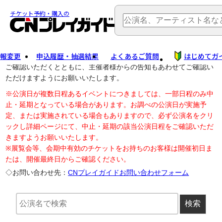
TOP
> 公演中止・変更
チケット予約・購入の
報変更
申込履歴・抽選結果
よくあるご質問
はじめてガ
公演中止に伴う払戻し・延期等のご案内は、以下公演日リンクから
ご確認いただくとともに、主催者様からの告知もあわせてご確認い
ただけますようにお願いいたします。
※公演日が複数日程あるイベントにつきましては、一部日程のみ中
止・延期となっている場合があります。お調べの公演日が実施予
定、または実施されている場合もありますので、必ず公演名をクリ
ックし詳細ページにて、中止・延期の該当公演日程をご確認いただ
きますようお願いいたします。
※展覧会等、会期中有効のチケットをお持ちのお客様は開催初日ま
たは、開催最終日からご確認ください。
◇お問い合わせ先：
CNプレイガイドお問い合わせフォーム