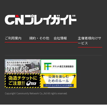
ご利用案内
規約・その他
会社情報
主催者様向けサ
ービス
会員登録
推奨環境
会社案内
チケットGATE
会員情報変更
プライバシーポ
採用情報
チケット販
リシー
申込履歴・抽選
著作権について
グループ会社
売・運用ソ
結果
よくあるご質問
利用規約
リューショ
はじめてガイド
特商法に基づく
ン
表示
公演中止・変更
カスタマーハラ
スメントへの対
サイトマップ
応指針
Copyright Community Network Co.,ltd All rights reserved.