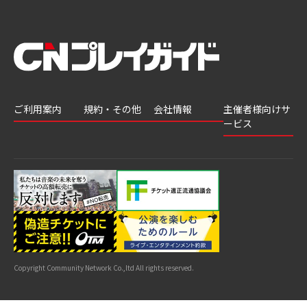
ご利用案内
規約・その他
会社情報
主催者様向けサ
ービス
会員登録
推奨環境
会社案内
チケットGATE
会員情報変更
プライバシーポ
採用情報
チケット販
リシー
申込履歴・抽選
著作権について
グループ会社
売・運用ソ
結果
よくあるご質問
利用規約
リューショ
はじめてガイド
特商法に基づく
ン
表示
公演中止・変更
カスタマーハラ
スメントへの対
サイトマップ
応指針
Copyright Community Network Co.,ltd All rights reserved.