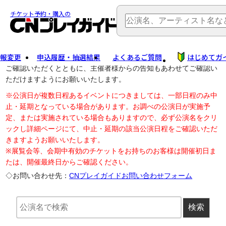
TOP
> 公演中止・変更
チケット予約・購入の
報変更
申込履歴・抽選結果
よくあるご質問
はじめてガ
公演中止に伴う払戻し・延期等のご案内は、以下公演日リンクから
ご確認いただくとともに、主催者様からの告知もあわせてご確認い
ただけますようにお願いいたします。
※公演日が複数日程あるイベントにつきましては、一部日程のみ中
止・延期となっている場合があります。お調べの公演日が実施予
定、または実施されている場合もありますので、必ず公演名をクリ
ックし詳細ページにて、中止・延期の該当公演日程をご確認いただ
きますようお願いいたします。
※展覧会等、会期中有効のチケットをお持ちのお客様は開催初日ま
たは、開催最終日からご確認ください。
◇お問い合わせ先：
CNプレイガイドお問い合わせフォーム