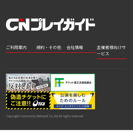
ご利用案内
規約・その他
会社情報
主催者様向けサ
ービス
会員登録
推奨環境
会社案内
チケットGATE
会員情報変更
プライバシーポ
採用情報
チケット販
リシー
申込履歴・抽選
著作権について
グループ会社
売・運用ソ
結果
よくあるご質問
利用規約
リューショ
はじめてガイド
特商法に基づく
ン
表示
公演中止・変更
カスタマーハラ
スメントへの対
サイトマップ
応指針
Copyright Community Network Co.,ltd All rights reserved.