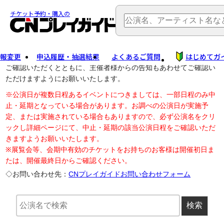
TOP
> 公演中止・変更
チケット予約・購入の
報変更
申込履歴・抽選結果
よくあるご質問
はじめてガ
公演中止に伴う払戻し・延期等のご案内は、以下公演日リンクから
ご確認いただくとともに、主催者様からの告知もあわせてご確認い
ただけますようにお願いいたします。
※公演日が複数日程あるイベントにつきましては、一部日程のみ中
止・延期となっている場合があります。お調べの公演日が実施予
定、または実施されている場合もありますので、必ず公演名をクリ
ックし詳細ページにて、中止・延期の該当公演日程をご確認いただ
きますようお願いいたします。
※展覧会等、会期中有効のチケットをお持ちのお客様は開催初日ま
たは、開催最終日からご確認ください。
◇お問い合わせ先：
CNプレイガイドお問い合わせフォーム