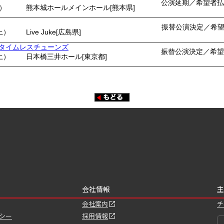
公演延期／希望者払
月）
熊本城ホールメインホール[熊本県]
振替公演決定／希
土）
Live Juke[広島県]
ents タイムレスチューンズ
振替公演決定／希望
土）
日本橋三井ホール[東京都]
会社情報
主
会社案内
チ
シー
採用情報