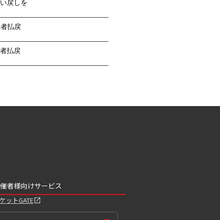
い戻しを
望者払戻
者払戻
催者様向けサービス
ケットGATE