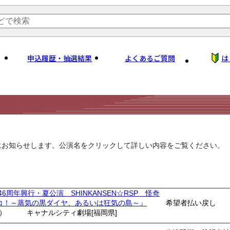
申込履歴・抽選結果
よくあるご質問
は
にお知らせします。公演名をクリックして詳しい内容をご覧ください。
46周年興行・夏公演 SHINKANSEN☆RSP 怪奇
コ！～蒸気の黒ダイヤ、あるいは狂気の島～』
希望者払い戻し
土）
キャナルシティ劇場[福岡県]