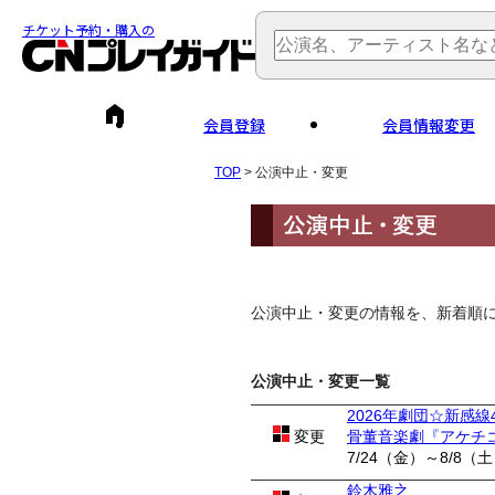
チケット予約・購入の
会員登録
会員情報変更
TOP
> 公演中止・変更
公演中止・変更の情報を、新着順
公演中止・変更一覧
2026年劇団☆新感線
変更
骨董音楽劇『アケチ
7/24（金）～8/8（
鈴木雅之