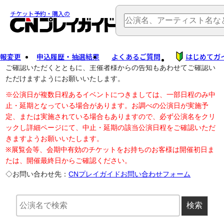
TOP
> 公演中止・変更
チケット予約・購入の
報変更
申込履歴・抽選結果
よくあるご質問
はじめてガ
公演中止に伴う払戻し・延期等のご案内は、以下公演日リンクから
ご確認いただくとともに、主催者様からの告知もあわせてご確認い
ただけますようにお願いいたします。
※公演日が複数日程あるイベントにつきましては、一部日程のみ中
止・延期となっている場合があります。お調べの公演日が実施予
定、または実施されている場合もありますので、必ず公演名をクリ
ックし詳細ページにて、中止・延期の該当公演日程をご確認いただ
きますようお願いいたします。
※展覧会等、会期中有効のチケットをお持ちのお客様は開催初日ま
たは、開催最終日からご確認ください。
◇お問い合わせ先：
CNプレイガイドお問い合わせフォーム