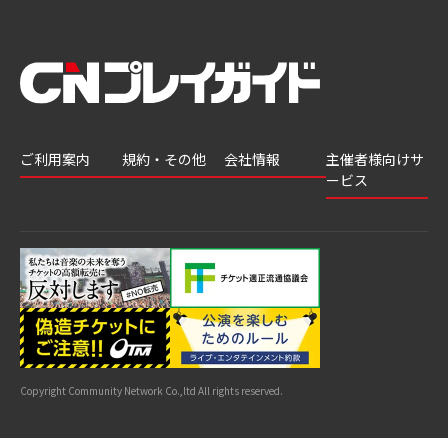
ご利用案内
規約・その他
会社情報
主催者様向けサ
ービス
会員登録
推奨環境
会社案内
チケットGATE
会員情報変更
プライバシーポ
採用情報
チケット販
リシー
申込履歴・抽選
著作権について
グループ会社
売・運用ソ
結果
よくあるご質問
利用規約
リューショ
はじめてガイド
特商法に基づく
ン
表示
公演中止・変更
カスタマーハラ
スメントへの対
サイトマップ
応指針
Copyright Community Network Co.,ltd All rights reserved.