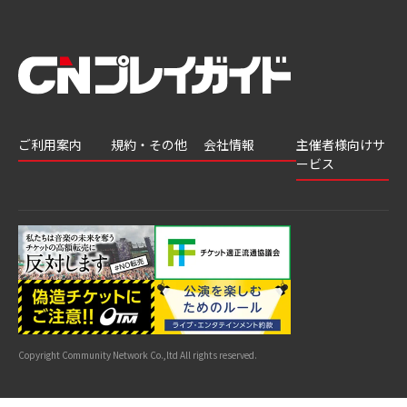
ご利用案内
規約・その他
会社情報
主催者様向けサ
ービス
会員登録
推奨環境
会社案内
チケットGATE
会員情報変更
プライバシーポ
採用情報
チケット販
リシー
申込履歴・抽選
著作権について
グループ会社
売・運用ソ
結果
よくあるご質問
利用規約
リューショ
はじめてガイド
特商法に基づく
ン
表示
公演中止・変更
カスタマーハラ
スメントへの対
サイトマップ
応指針
Copyright Community Network Co.,ltd All rights reserved.