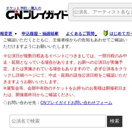
TOP
> 公演中止・変更
チケット予約・購入の
報変更
申込履歴・抽選結果
よくあるご質問
はじめてガ
公演中止に伴う払戻し・延期等のご案内は、以下公演日リンクから
ご確認いただくとともに、主催者様からの告知もあわせてご確認い
ただけますようにお願いいたします。
※公演日が複数日程あるイベントにつきましては、一部日程のみ中
止・延期となっている場合があります。お調べの公演日が実施予
定、または実施されている場合もありますので、必ず公演名をクリ
ックし詳細ページにて、中止・延期の該当公演日程をご確認いただ
きますようお願いいたします。
※展覧会等、会期中有効のチケットをお持ちのお客様は開催初日ま
たは、開催最終日からご確認ください。
◇お問い合わせ先：
CNプレイガイドお問い合わせフォーム