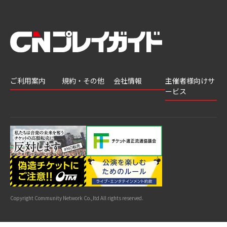
ご利用案内
規約・その他
会社情報
主催者様向けサ
ービス
会員登録
推奨環境
会社案内
チケットGATE
会員情報変更
プライバシーポ
採用情報
チケット販
リシー
申込履歴・抽選
著作権について
グループ会社
売・運用ソ
結果
よくあるご質問
利用規約
リューショ
はじめてガイド
特商法に基づく
ン
表示
公演中止・変更
カスタマーハラ
スメントへの対
サイトマップ
応指針
Copyright Community Network Co.,ltd All rights reserved.