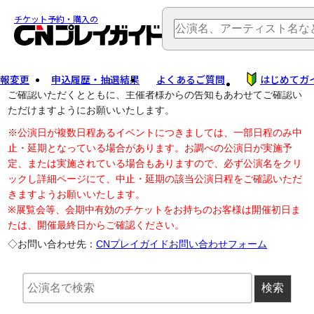
TOP
> 公演中止・変更
チケット予約・購入の
報変更
申込履歴・抽選結果
よくあるご質問
はじめてガ
公演中止に伴う払戻し・延期等のご案内は、以下公演日リンクから
ご確認いただくとともに、主催者様からの告知もあわせてご確認い
ただけますようにお願いいたします。
※公演日が複数日程あるイベントにつきましては、一部日程のみ中
止・延期となっている場合があります。お調べの公演日が実施予
定、または実施されている場合もありますので、必ず公演名をクリ
ックし詳細ページにて、中止・延期の該当公演日程をご確認いただ
きますようお願いいたします。
※展覧会等、会期中有効のチケットをお持ちのお客様は開催初日ま
たは、開催最終日からご確認ください。
◇お問い合わせ先：
CNプレイガイドお問い合わせフォーム