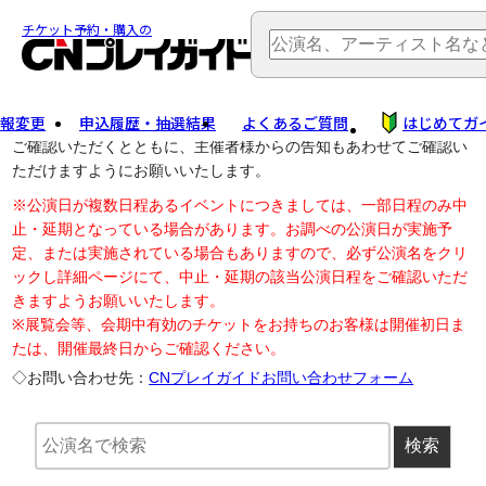
TOP
> 公演中止・変更
チケット予約・購入の
報変更
申込履歴・抽選結果
よくあるご質問
はじめてガ
公演中止に伴う払戻し・延期等のご案内は、以下公演日リンクから
ご確認いただくとともに、主催者様からの告知もあわせてご確認い
ただけますようにお願いいたします。
※公演日が複数日程あるイベントにつきましては、一部日程のみ中
止・延期となっている場合があります。お調べの公演日が実施予
定、または実施されている場合もありますので、必ず公演名をクリ
ックし詳細ページにて、中止・延期の該当公演日程をご確認いただ
きますようお願いいたします。
※展覧会等、会期中有効のチケットをお持ちのお客様は開催初日ま
たは、開催最終日からご確認ください。
◇お問い合わせ先：
CNプレイガイドお問い合わせフォーム