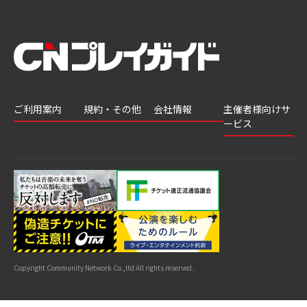
ご利用案内
規約・その他
会社情報
主催者様向けサ
ービス
会員登録
推奨環境
会社案内
チケットGATE
会員情報変更
プライバシーポ
採用情報
チケット販
リシー
申込履歴・抽選
著作権について
グループ会社
売・運用ソ
結果
よくあるご質問
利用規約
リューショ
はじめてガイド
特商法に基づく
ン
表示
公演中止・変更
カスタマーハラ
スメントへの対
サイトマップ
応指針
Copyright Community Network Co.,ltd All rights reserved.