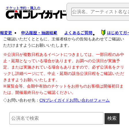
TOP
> 公演中止・変更
チケット予約・購入の
報変更
申込履歴・抽選結果
よくあるご質問
はじめてガ
公演中止に伴う払戻し・延期等のご案内は、以下公演日リンクから
ご確認いただくとともに、主催者様からの告知もあわせてご確認い
ただけますようにお願いいたします。
※公演日が複数日程あるイベントにつきましては、一部日程のみ中
止・延期となっている場合があります。お調べの公演日が実施予
定、または実施されている場合もありますので、必ず公演名をクリ
ックし詳細ページにて、中止・延期の該当公演日程をご確認いただ
きますようお願いいたします。
※展覧会等、会期中有効のチケットをお持ちのお客様は開催初日ま
たは、開催最終日からご確認ください。
◇お問い合わせ先：
CNプレイガイドお問い合わせフォーム