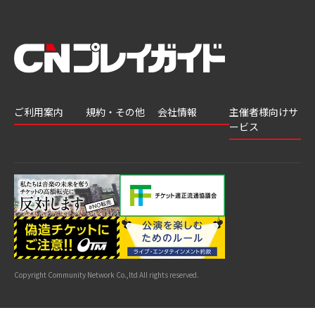
ご利用案内
規約・その他
会社情報
主催者様向けサ
ービス
会員登録
推奨環境
会社案内
チケットGATE
会員情報変更
プライバシーポ
採用情報
チケット販
リシー
申込履歴・抽選
著作権について
グループ会社
売・運用ソ
結果
よくあるご質問
利用規約
リューショ
はじめてガイド
特商法に基づく
ン
表示
公演中止・変更
カスタマーハラ
スメントへの対
サイトマップ
応指針
Copyright Community Network Co.,ltd All rights reserved.