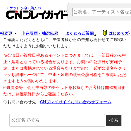
TOP
> 公演中止・変更
チケット予約・購入の
報変更
申込履歴・抽選結果
よくあるご質問
はじめてガ
公演中止に伴う払戻し・延期等のご案内は、以下公演日リンクから
ご確認いただくとともに、主催者様からの告知もあわせてご確認い
ただけますようにお願いいたします。
※公演日が複数日程あるイベントにつきましては、一部日程のみ中
止・延期となっている場合があります。お調べの公演日が実施予
定、または実施されている場合もありますので、必ず公演名をクリ
ックし詳細ページにて、中止・延期の該当公演日程をご確認いただ
きますようお願いいたします。
※展覧会等、会期中有効のチケットをお持ちのお客様は開催初日ま
たは、開催最終日からご確認ください。
◇お問い合わせ先：
CNプレイガイドお問い合わせフォーム