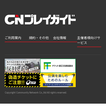
ご利用案内
規約・その他
会社情報
主催者様向けサ
ービス
会員登録
推奨環境
会社案内
チケットGATE
会員情報変更
プライバシーポ
採用情報
チケット販
リシー
申込履歴・抽選
著作権について
グループ会社
売・運用ソ
結果
よくあるご質問
利用規約
リューショ
はじめてガイド
特商法に基づく
ン
表示
公演中止・変更
カスタマーハラ
スメントへの対
サイトマップ
応指針
Copyright Community Network Co.,ltd All rights reserved.