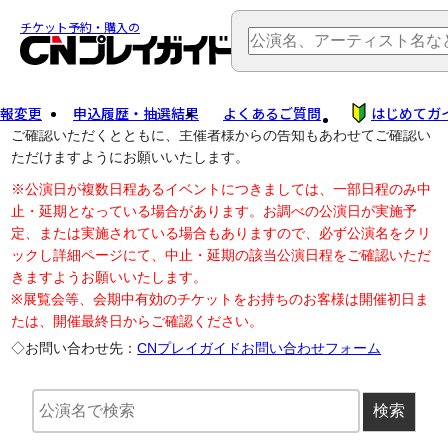
TOP
> 公演中止・変更
チケット予約・購入の
報変更
申込履歴・抽選結果
よくあるご質問
はじめてガ
公演中止に伴う払戻し・延期等のご案内は、以下公演日リンクから
ご確認いただくとともに、主催者様からの告知もあわせてご確認い
ただけますようにお願いいたします。
※公演日が複数日程あるイベントにつきましては、一部日程のみ中
止・延期となっている場合があります。お調べの公演日が実施予
定、または実施されている場合もありますので、必ず公演名をクリ
ックし詳細ページにて、中止・延期の該当公演日程をご確認いただ
きますようお願いいたします。
※展覧会等、会期中有効のチケットをお持ちのお客様は開催初日ま
たは、開催最終日からご確認ください。
◇お問い合わせ先：
CNプレイガイドお問い合わせフォーム