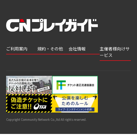
ご利用案内
規約・その他
会社情報
主催者様向けサ
ービス
会員登録
推奨環境
会社案内
チケットGATE
会員情報変更
プライバシーポ
採用情報
チケット販
リシー
申込履歴・抽選
著作権について
グループ会社
売・運用ソ
結果
よくあるご質問
利用規約
リューショ
はじめてガイド
特商法に基づく
ン
表示
公演中止・変更
カスタマーハラ
スメントへの対
サイトマップ
応指針
Copyright Community Network Co.,ltd All rights reserved.