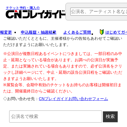
TOP
> 公演中止・変更
チケット予約・購入の
報変更
申込履歴・抽選結果
よくあるご質問
はじめてガ
公演中止に伴う払戻し・延期等のご案内は、以下公演日リンクから
ご確認いただくとともに、主催者様からの告知もあわせてご確認い
ただけますようにお願いいたします。
※公演日が複数日程あるイベントにつきましては、一部日程のみ中
止・延期となっている場合があります。お調べの公演日が実施予
定、または実施されている場合もありますので、必ず公演名をクリ
ックし詳細ページにて、中止・延期の該当公演日程をご確認いただ
きますようお願いいたします。
※展覧会等、会期中有効のチケットをお持ちのお客様は開催初日ま
たは、開催最終日からご確認ください。
◇お問い合わせ先：
CNプレイガイドお問い合わせフォーム