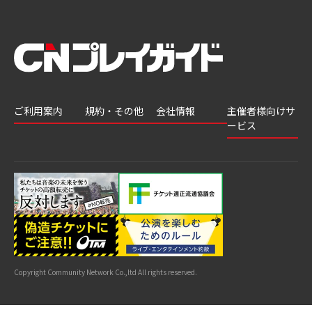
ご利用案内
規約・その他
会社情報
主催者様向けサ
ービス
会員登録
推奨環境
会社案内
チケットGATE
会員情報変更
プライバシーポ
採用情報
チケット販
リシー
申込履歴・抽選
著作権について
グループ会社
売・運用ソ
結果
よくあるご質問
利用規約
リューショ
はじめてガイド
特商法に基づく
ン
表示
公演中止・変更
カスタマーハラ
スメントへの対
サイトマップ
応指針
Copyright Community Network Co.,ltd All rights reserved.