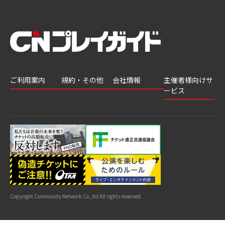
ご利用案内
規約・その他
会社情報
主催者様向けサ
ービス
会員登録
推奨環境
会社案内
チケットGATE
会員情報変更
プライバシーポ
採用情報
チケット販
リシー
申込履歴・抽選
著作権について
グループ会社
売・運用ソ
結果
よくあるご質問
利用規約
リューショ
はじめてガイド
特商法に基づく
ン
表示
公演中止・変更
カスタマーハラ
スメントへの対
サイトマップ
応指針
Copyright Community Network Co.,ltd All rights reserved.