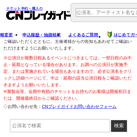
TOP
> 公演中止・変更
チケット予約・購入の
報変更
申込履歴・抽選結果
よくあるご質問
はじめてガ
公演中止に伴う払戻し・延期等のご案内は、以下公演日リンクから
ご確認いただくとともに、主催者様からの告知もあわせてご確認い
ただけますようにお願いいたします。
※公演日が複数日程あるイベントにつきましては、一部日程のみ中
止・延期となっている場合があります。お調べの公演日が実施予
定、または実施されている場合もありますので、必ず公演名をクリ
ックし詳細ページにて、中止・延期の該当公演日程をご確認いただ
きますようお願いいたします。
※展覧会等、会期中有効のチケットをお持ちのお客様は開催初日ま
たは、開催最終日からご確認ください。
◇お問い合わせ先：
CNプレイガイドお問い合わせフォーム