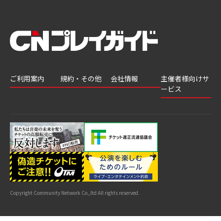
ご利用案内
規約・その他
会社情報
主催者様向けサ
ービス
会員登録
推奨環境
会社案内
チケットGATE
会員情報変更
プライバシーポ
採用情報
チケット販
リシー
申込履歴・抽選
著作権について
グループ会社
売・運用ソ
結果
よくあるご質問
利用規約
リューショ
はじめてガイド
特商法に基づく
ン
表示
公演中止・変更
カスタマーハラ
スメントへの対
サイトマップ
応指針
Copyright Community Network Co.,ltd All rights reserved.