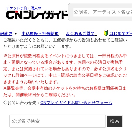
TOP
> 公演中止・変更
チケット予約・購入の
報変更
申込履歴・抽選結果
よくあるご質問
はじめてガ
公演中止に伴う払戻し・延期等のご案内は、以下公演日リンクから
ご確認いただくとともに、主催者様からの告知もあわせてご確認い
ただけますようにお願いいたします。
※公演日が複数日程あるイベントにつきましては、一部日程のみ中
止・延期となっている場合があります。お調べの公演日が実施予
定、または実施されている場合もありますので、必ず公演名をクリ
ックし詳細ページにて、中止・延期の該当公演日程をご確認いただ
きますようお願いいたします。
※展覧会等、会期中有効のチケットをお持ちのお客様は開催初日ま
たは、開催最終日からご確認ください。
◇お問い合わせ先：
CNプレイガイドお問い合わせフォーム