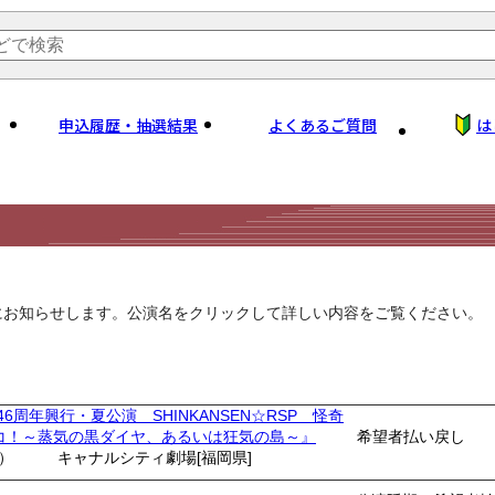
申込履歴・抽選結果
よくあるご質問
は
にお知らせします。公演名をクリックして詳しい内容をご覧ください。
46周年興行・夏公演 SHINKANSEN☆RSP 怪奇
コ！～蒸気の黒ダイヤ、あるいは狂気の島～』
希望者払い戻し
土）
キャナルシティ劇場[福岡県]