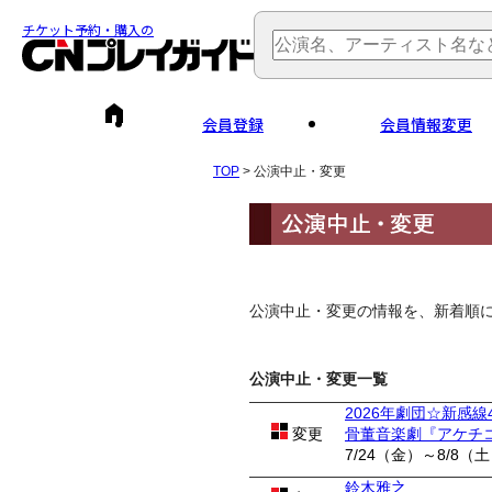
チケット予約・購入の
会員登録
会員情報変更
TOP
> 公演中止・変更
公演中止・変更の情報を、新着順
公演中止・変更一覧
2026年劇団☆新感線
変更
骨董音楽劇『アケチ
7/24（金）～8/8（
鈴木雅之