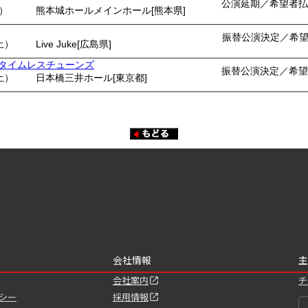
公演延期／希望者払
月）
熊本城ホールメインホール[熊本県]
振替公演決定／希
土）
Live Juke[広島県]
ents タイムレスチューンズ
振替公演決定／希望
土）
日本橋三井ホール[東京都]
会社情報
主
会社案内
チ
シー
採用情報