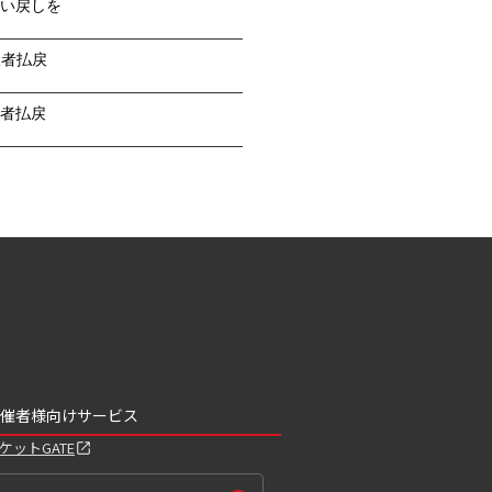
い戻しを
望者払戻
者払戻
催者様向けサービス
ケットGATE