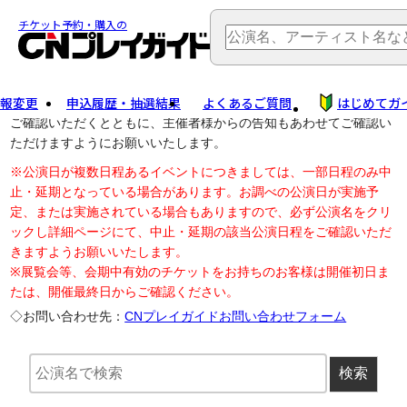
TOP
> 公演中止・変更
チケット予約・購入の
報変更
申込履歴・抽選結果
よくあるご質問
はじめてガ
公演中止に伴う払戻し・延期等のご案内は、以下公演日リンクから
ご確認いただくとともに、主催者様からの告知もあわせてご確認い
ただけますようにお願いいたします。
※公演日が複数日程あるイベントにつきましては、一部日程のみ中
止・延期となっている場合があります。お調べの公演日が実施予
定、または実施されている場合もありますので、必ず公演名をクリ
ックし詳細ページにて、中止・延期の該当公演日程をご確認いただ
きますようお願いいたします。
※展覧会等、会期中有効のチケットをお持ちのお客様は開催初日ま
たは、開催最終日からご確認ください。
◇お問い合わせ先：
CNプレイガイドお問い合わせフォーム