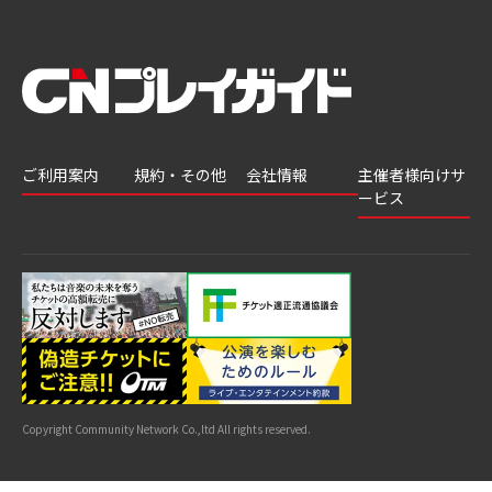
ご利用案内
規約・その他
会社情報
主催者様向けサ
ービス
会員登録
推奨環境
会社案内
チケットGATE
会員情報変更
プライバシーポ
採用情報
チケット販
リシー
申込履歴・抽選
著作権について
グループ会社
売・運用ソ
結果
よくあるご質問
利用規約
リューショ
はじめてガイド
特商法に基づく
ン
表示
公演中止・変更
カスタマーハラ
スメントへの対
サイトマップ
応指針
Copyright Community Network Co.,ltd All rights reserved.