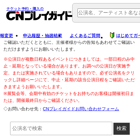
TOP
> 公演中止・変更
チケット予約・購入の
報変更
申込履歴・抽選結果
よくあるご質問
はじめてガ
公演中止に伴う払戻し・延期等のご案内は、以下公演日リンクから
ご確認いただくとともに、主催者様からの告知もあわせてご確認い
ただけますようにお願いいたします。
※公演日が複数日程あるイベントにつきましては、一部日程のみ中
止・延期となっている場合があります。お調べの公演日が実施予
定、または実施されている場合もありますので、必ず公演名をクリ
ックし詳細ページにて、中止・延期の該当公演日程をご確認いただ
きますようお願いいたします。
※展覧会等、会期中有効のチケットをお持ちのお客様は開催初日ま
たは、開催最終日からご確認ください。
◇お問い合わせ先：
CNプレイガイドお問い合わせフォーム