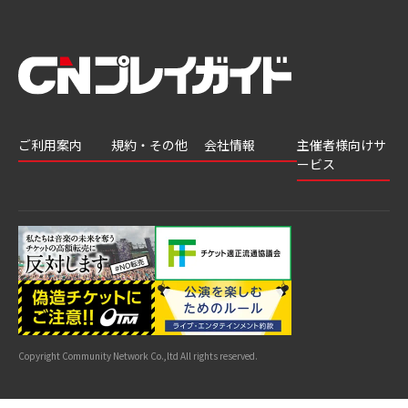
ご利用案内
規約・その他
会社情報
主催者様向けサ
ービス
会員登録
推奨環境
会社案内
チケットGATE
会員情報変更
プライバシーポ
採用情報
チケット販
リシー
申込履歴・抽選
著作権について
グループ会社
売・運用ソ
結果
よくあるご質問
利用規約
リューショ
はじめてガイド
特商法に基づく
ン
表示
公演中止・変更
カスタマーハラ
スメントへの対
サイトマップ
応指針
Copyright Community Network Co.,ltd All rights reserved.