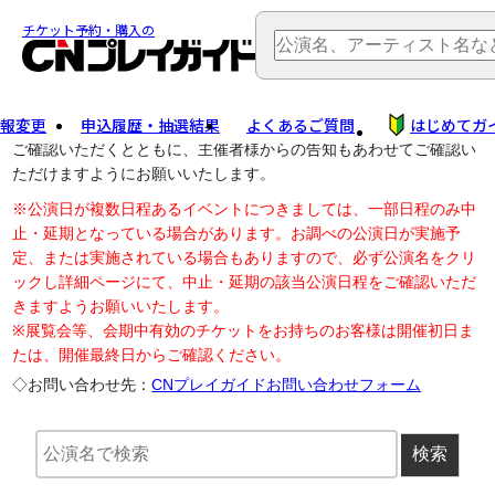
TOP
> 公演中止・変更
チケット予約・購入の
報変更
申込履歴・抽選結果
よくあるご質問
はじめてガ
公演中止に伴う払戻し・延期等のご案内は、以下公演日リンクから
ご確認いただくとともに、主催者様からの告知もあわせてご確認い
ただけますようにお願いいたします。
※公演日が複数日程あるイベントにつきましては、一部日程のみ中
止・延期となっている場合があります。お調べの公演日が実施予
定、または実施されている場合もありますので、必ず公演名をクリ
ックし詳細ページにて、中止・延期の該当公演日程をご確認いただ
きますようお願いいたします。
※展覧会等、会期中有効のチケットをお持ちのお客様は開催初日ま
たは、開催最終日からご確認ください。
◇お問い合わせ先：
CNプレイガイドお問い合わせフォーム