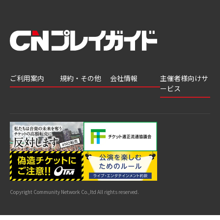
ご利用案内
規約・その他
会社情報
主催者様向けサ
ービス
会員登録
推奨環境
会社案内
チケットGATE
会員情報変更
プライバシーポ
採用情報
チケット販
リシー
申込履歴・抽選
著作権について
グループ会社
売・運用ソ
結果
よくあるご質問
利用規約
リューショ
はじめてガイド
特商法に基づく
ン
表示
公演中止・変更
カスタマーハラ
スメントへの対
サイトマップ
応指針
Copyright Community Network Co.,ltd All rights reserved.