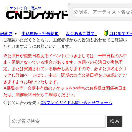
TOP
> 公演中止・変更
チケット予約・購入の
報変更
申込履歴・抽選結果
よくあるご質問
はじめてガ
公演中止に伴う払戻し・延期等のご案内は、以下公演日リンクから
ご確認いただくとともに、主催者様からの告知もあわせてご確認い
ただけますようにお願いいたします。
※公演日が複数日程あるイベントにつきましては、一部日程のみ中
止・延期となっている場合があります。お調べの公演日が実施予
定、または実施されている場合もありますので、必ず公演名をクリ
ックし詳細ページにて、中止・延期の該当公演日程をご確認いただ
きますようお願いいたします。
※展覧会等、会期中有効のチケットをお持ちのお客様は開催初日ま
たは、開催最終日からご確認ください。
◇お問い合わせ先：
CNプレイガイドお問い合わせフォーム