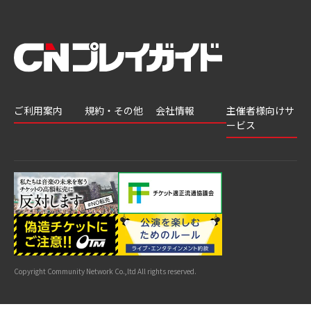
ご利用案内
規約・その他
会社情報
主催者様向けサ
ービス
会員登録
推奨環境
会社案内
チケットGATE
会員情報変更
プライバシーポ
採用情報
チケット販
リシー
申込履歴・抽選
著作権について
グループ会社
売・運用ソ
結果
よくあるご質問
利用規約
リューショ
はじめてガイド
特商法に基づく
ン
表示
公演中止・変更
カスタマーハラ
スメントへの対
サイトマップ
応指針
Copyright Community Network Co.,ltd All rights reserved.