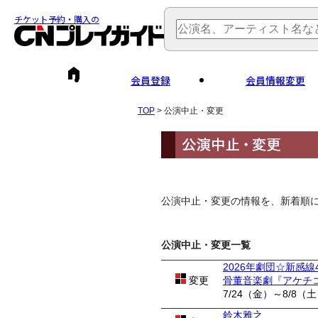
チケット予約・購入の
会員登録
会員情報変更
TOP
> 公演中止・変更
公演中止・変更の情報を、新着順
公演中止・変更一覧
2026年劇団☆新感線
変更
骨董音楽劇『アケチ
7/24（金）～8/8（
鈴木雅之