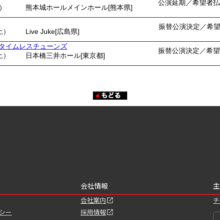
公演延期／希望者払
月）
熊本城ホールメインホール[熊本県]
振替公演決定／希
土）
Live Juke[広島県]
ents タイムレスチューンズ
振替公演決定／希望
土）
日本橋三井ホール[東京都]
会社情報
主
会社案内
チ
シー
採用情報