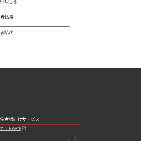
い戻しを
望者払戻
者払戻
催者様向けサービス
ケットGATE