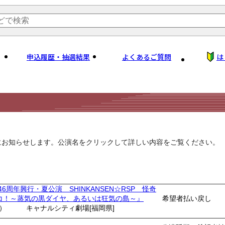
申込履歴・抽選結果
よくあるご質問
は
にお知らせします。公演名をクリックして詳しい内容をご覧ください。
46周年興行・夏公演 SHINKANSEN☆RSP 怪奇
コ！～蒸気の黒ダイヤ、あるいは狂気の島～』
希望者払い戻し
土）
キャナルシティ劇場[福岡県]