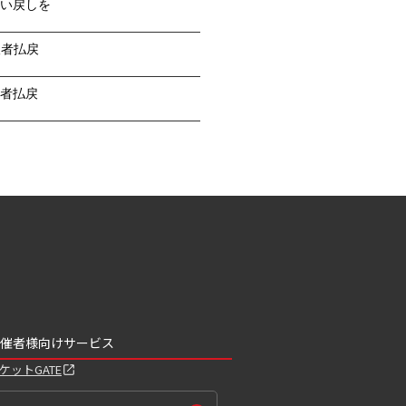
い戻しを
望者払戻
者払戻
催者様向けサービス
ケットGATE