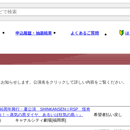
申込履歴・抽選結果
よくあるご質問
は
にお知らせします。公演名をクリックして詳しい内容をご覧ください。
46周年興行・夏公演 SHINKANSEN☆RSP 怪奇
コ！～蒸気の黒ダイヤ、あるいは狂気の島～』
希望者払い戻し
土）
キャナルシティ劇場[福岡県]