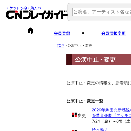
チケット予約・購入の
会員登録
会員情報変更
TOP
> 公演中止・変更
公演中止・変更の情報を、新着順
公演中止・変更一覧
2026年劇団☆新感線
変更
骨董音楽劇『アケチ
7/24（金）～8/8（
鈴木雅之