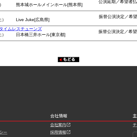
公演延期／希望者払
月）
熊本城ホールメインホール[熊本県]
振替公演決定／希
土）
Live Juke[広島県]
ents タイムレスチューンズ
振替公演決定／希望
土）
日本橋三井ホール[東京都]
会社情報
主
会社案内
チ
シー
採用情報