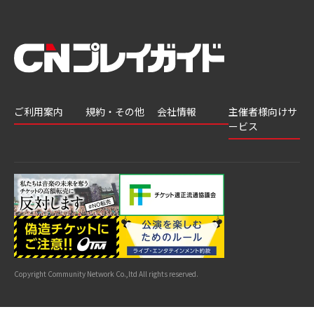
ご利用案内
規約・その他
会社情報
主催者様向けサ
ービス
会員登録
推奨環境
会社案内
チケットGATE
会員情報変更
プライバシーポ
採用情報
チケット販
リシー
申込履歴・抽選
著作権について
グループ会社
売・運用ソ
結果
よくあるご質問
利用規約
リューショ
はじめてガイド
特商法に基づく
ン
表示
公演中止・変更
カスタマーハラ
スメントへの対
サイトマップ
応指針
Copyright Community Network Co.,ltd All rights reserved.