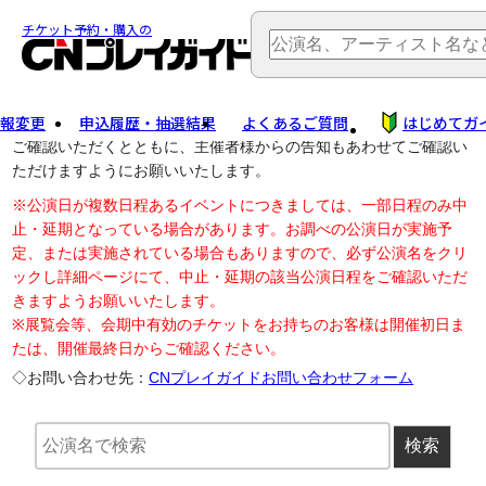
TOP
> 公演中止・変更
チケット予約・購入の
報変更
申込履歴・抽選結果
よくあるご質問
はじめてガ
公演中止に伴う払戻し・延期等のご案内は、以下公演日リンクから
ご確認いただくとともに、主催者様からの告知もあわせてご確認い
ただけますようにお願いいたします。
※公演日が複数日程あるイベントにつきましては、一部日程のみ中
止・延期となっている場合があります。お調べの公演日が実施予
定、または実施されている場合もありますので、必ず公演名をクリ
ックし詳細ページにて、中止・延期の該当公演日程をご確認いただ
きますようお願いいたします。
※展覧会等、会期中有効のチケットをお持ちのお客様は開催初日ま
たは、開催最終日からご確認ください。
◇お問い合わせ先：
CNプレイガイドお問い合わせフォーム