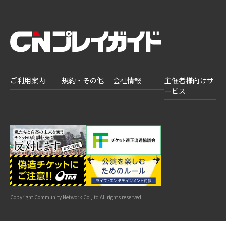
ご利用案内
規約・その他
会社情報
主催者様向けサ
ービス
会員登録
推奨環境
会社案内
チケットGATE
会員情報変更
プライバシーポ
採用情報
チケット販
リシー
申込履歴・抽選
著作権について
グループ会社
売・運用ソ
結果
よくあるご質問
利用規約
リューショ
はじめてガイド
特商法に基づく
ン
表示
公演中止・変更
カスタマーハラ
スメントへの対
サイトマップ
応指針
Copyright Community Network Co.,ltd All rights reserved.