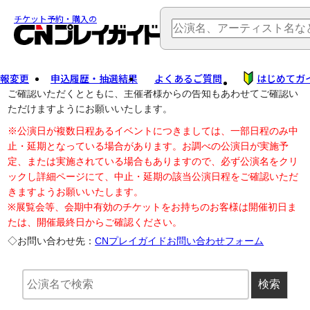
TOP
> 公演中止・変更
チケット予約・購入の
報変更
申込履歴・抽選結果
よくあるご質問
はじめてガ
公演中止に伴う払戻し・延期等のご案内は、以下公演日リンクから
ご確認いただくとともに、主催者様からの告知もあわせてご確認い
ただけますようにお願いいたします。
※公演日が複数日程あるイベントにつきましては、一部日程のみ中
止・延期となっている場合があります。お調べの公演日が実施予
定、または実施されている場合もありますので、必ず公演名をクリ
ックし詳細ページにて、中止・延期の該当公演日程をご確認いただ
きますようお願いいたします。
※展覧会等、会期中有効のチケットをお持ちのお客様は開催初日ま
たは、開催最終日からご確認ください。
◇お問い合わせ先：
CNプレイガイドお問い合わせフォーム