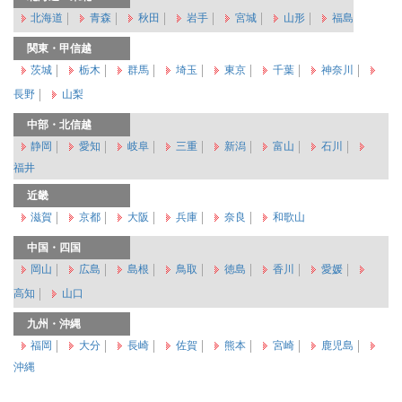
北海道
青森
秋田
岩手
宮城
山形
福島
関東・甲信越
茨城
栃木
群馬
埼玉
東京
千葉
神奈川
長野
山梨
中部・北信越
静岡
愛知
岐阜
三重
新潟
富山
石川
福井
近畿
滋賀
京都
大阪
兵庫
奈良
和歌山
中国・四国
岡山
広島
島根
鳥取
徳島
香川
愛媛
高知
山口
九州・沖縄
福岡
大分
長崎
佐賀
熊本
宮崎
鹿児島
沖縄