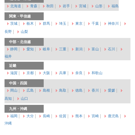
北海道
青森
秋田
岩手
宮城
山形
福島
関東・甲信越
茨城
栃木
群馬
埼玉
東京
千葉
神奈川
長野
山梨
中部・北信越
静岡
愛知
岐阜
三重
新潟
富山
石川
福井
近畿
滋賀
京都
大阪
兵庫
奈良
和歌山
中国・四国
岡山
広島
島根
鳥取
徳島
香川
愛媛
高知
山口
九州・沖縄
福岡
大分
長崎
佐賀
熊本
宮崎
鹿児島
沖縄