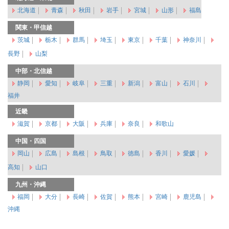
北海道
青森
秋田
岩手
宮城
山形
福島
関東・甲信越
茨城
栃木
群馬
埼玉
東京
千葉
神奈川
長野
山梨
中部・北信越
静岡
愛知
岐阜
三重
新潟
富山
石川
福井
近畿
滋賀
京都
大阪
兵庫
奈良
和歌山
中国・四国
岡山
広島
島根
鳥取
徳島
香川
愛媛
高知
山口
九州・沖縄
福岡
大分
長崎
佐賀
熊本
宮崎
鹿児島
沖縄