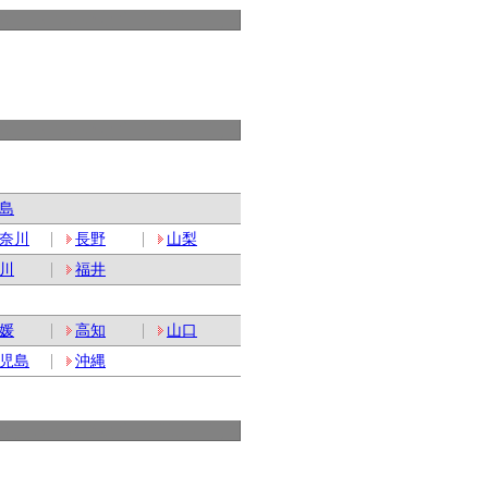
島
奈川
長野
山梨
川
福井
媛
高知
山口
児島
沖縄