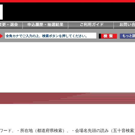
ーワード、・所在地（都道府県検索）、・会場名先頭の読み（五十音検索