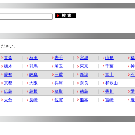
ください。
青森
秋田
岩手
宮城
山形
福
栃木
群馬
埼玉
東京
千葉
神
愛知
岐阜
三重
新潟
富山
石
京都
大阪
兵庫
奈良
和歌山
広島
島根
鳥取
徳島
香川
愛
大分
長崎
佐賀
熊本
宮崎
鹿
。