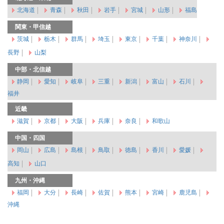
北海道
青森
秋田
岩手
宮城
山形
福島
関東・甲信越
茨城
栃木
群馬
埼玉
東京
千葉
神奈川
長野
山梨
中部・北信越
静岡
愛知
岐阜
三重
新潟
富山
石川
福井
近畿
滋賀
京都
大阪
兵庫
奈良
和歌山
中国・四国
岡山
広島
島根
鳥取
徳島
香川
愛媛
高知
山口
九州・沖縄
福岡
大分
長崎
佐賀
熊本
宮崎
鹿児島
沖縄