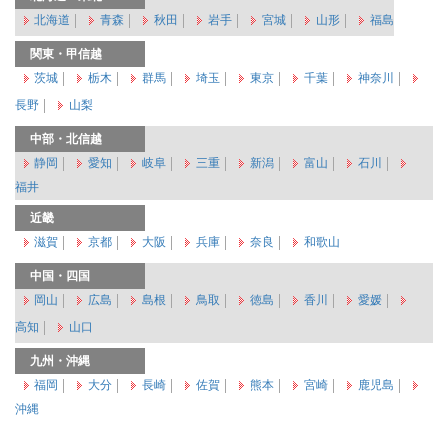
北海道
青森
秋田
岩手
宮城
山形
福島
関東・甲信越
茨城
栃木
群馬
埼玉
東京
千葉
神奈川
長野
山梨
中部・北信越
静岡
愛知
岐阜
三重
新潟
富山
石川
福井
近畿
滋賀
京都
大阪
兵庫
奈良
和歌山
中国・四国
岡山
広島
島根
鳥取
徳島
香川
愛媛
高知
山口
九州・沖縄
福岡
大分
長崎
佐賀
熊本
宮崎
鹿児島
沖縄