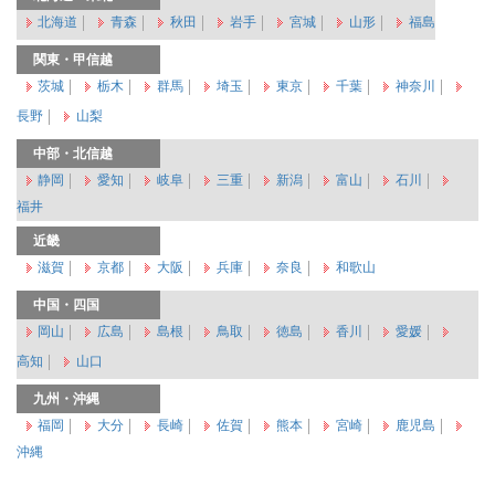
北海道
青森
秋田
岩手
宮城
山形
福島
関東・甲信越
茨城
栃木
群馬
埼玉
東京
千葉
神奈川
長野
山梨
中部・北信越
静岡
愛知
岐阜
三重
新潟
富山
石川
福井
近畿
滋賀
京都
大阪
兵庫
奈良
和歌山
中国・四国
岡山
広島
島根
鳥取
徳島
香川
愛媛
高知
山口
九州・沖縄
福岡
大分
長崎
佐賀
熊本
宮崎
鹿児島
沖縄