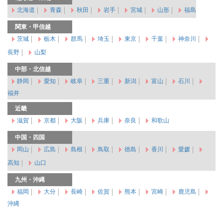
北海道
青森
秋田
岩手
宮城
山形
福島
関東・甲信越
茨城
栃木
群馬
埼玉
東京
千葉
神奈川
長野
山梨
中部・北信越
静岡
愛知
岐阜
三重
新潟
富山
石川
福井
近畿
滋賀
京都
大阪
兵庫
奈良
和歌山
中国・四国
岡山
広島
島根
鳥取
徳島
香川
愛媛
高知
山口
九州・沖縄
福岡
大分
長崎
佐賀
熊本
宮崎
鹿児島
沖縄