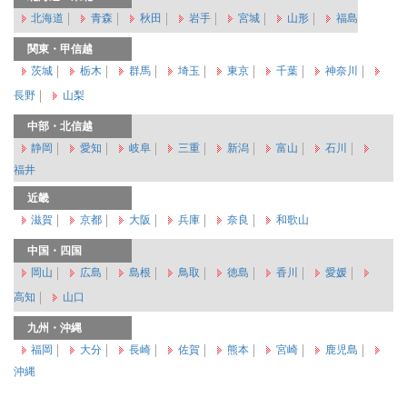
北海道
青森
秋田
岩手
宮城
山形
福島
関東・甲信越
茨城
栃木
群馬
埼玉
東京
千葉
神奈川
長野
山梨
中部・北信越
静岡
愛知
岐阜
三重
新潟
富山
石川
福井
近畿
滋賀
京都
大阪
兵庫
奈良
和歌山
中国・四国
岡山
広島
島根
鳥取
徳島
香川
愛媛
高知
山口
九州・沖縄
福岡
大分
長崎
佐賀
熊本
宮崎
鹿児島
沖縄