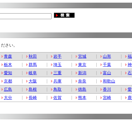
ください。
青森
秋田
岩手
宮城
山形
福
栃木
群馬
埼玉
東京
千葉
神
愛知
岐阜
三重
新潟
富山
石
京都
大阪
兵庫
奈良
和歌山
広島
島根
鳥取
徳島
香川
愛
大分
長崎
佐賀
熊本
宮崎
鹿
。