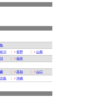
島
奈川
長野
山梨
川
福井
媛
高知
山口
児島
沖縄