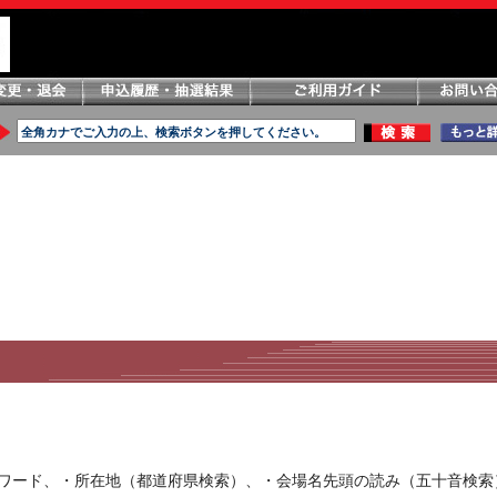
ーワード、・所在地（都道府県検索）、・会場名先頭の読み（五十音検索