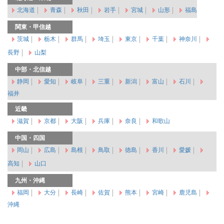
北海道
青森
秋田
岩手
宮城
山形
福島
関東・甲信越
茨城
栃木
群馬
埼玉
東京
千葉
神奈川
長野
山梨
中部・北信越
静岡
愛知
岐阜
三重
新潟
富山
石川
福井
近畿
滋賀
京都
大阪
兵庫
奈良
和歌山
中国・四国
岡山
広島
島根
鳥取
徳島
香川
愛媛
高知
山口
九州・沖縄
福岡
大分
長崎
佐賀
熊本
宮崎
鹿児島
沖縄