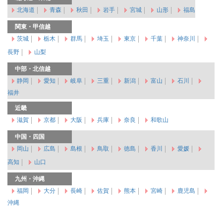
北海道
青森
秋田
岩手
宮城
山形
福島
関東・甲信越
茨城
栃木
群馬
埼玉
東京
千葉
神奈川
長野
山梨
中部・北信越
静岡
愛知
岐阜
三重
新潟
富山
石川
福井
近畿
滋賀
京都
大阪
兵庫
奈良
和歌山
中国・四国
岡山
広島
島根
鳥取
徳島
香川
愛媛
高知
山口
九州・沖縄
福岡
大分
長崎
佐賀
熊本
宮崎
鹿児島
沖縄