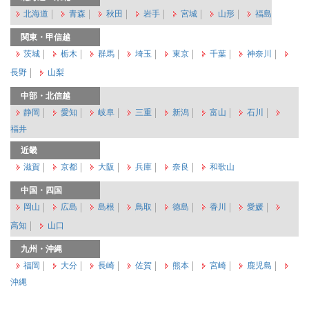
北海道
青森
秋田
岩手
宮城
山形
福島
関東・甲信越
茨城
栃木
群馬
埼玉
東京
千葉
神奈川
長野
山梨
中部・北信越
静岡
愛知
岐阜
三重
新潟
富山
石川
福井
近畿
滋賀
京都
大阪
兵庫
奈良
和歌山
中国・四国
岡山
広島
島根
鳥取
徳島
香川
愛媛
高知
山口
九州・沖縄
福岡
大分
長崎
佐賀
熊本
宮崎
鹿児島
沖縄