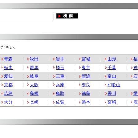
ください。
青森
秋田
岩手
宮城
山形
福
栃木
群馬
埼玉
東京
千葉
神
愛知
岐阜
三重
新潟
富山
石
京都
大阪
兵庫
奈良
和歌山
広島
島根
鳥取
徳島
香川
愛
大分
長崎
佐賀
熊本
宮崎
鹿
。