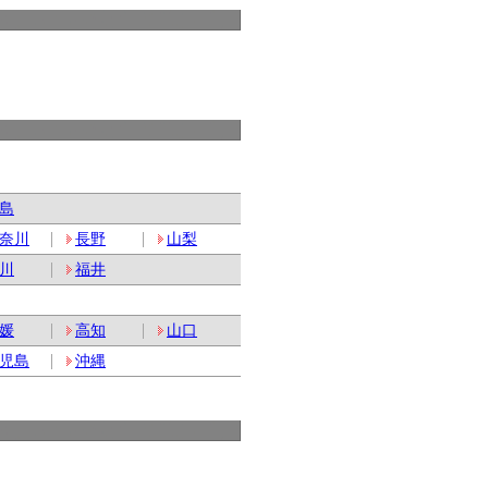
島
奈川
長野
山梨
川
福井
媛
高知
山口
児島
沖縄