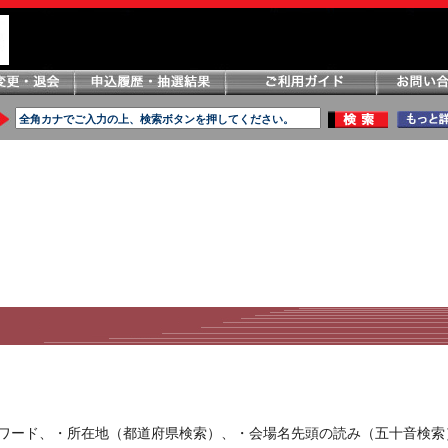
ーワード、・所在地（都道府県検索）、・会場名先頭の読み（五十音検索