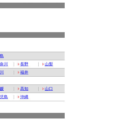
島
奈川
長野
山梨
川
福井
媛
高知
山口
児島
沖縄