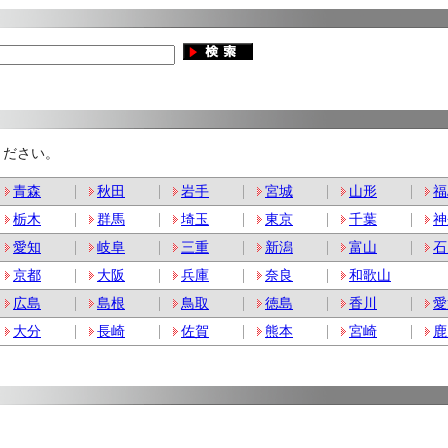
ください。
青森
秋田
岩手
宮城
山形
福
栃木
群馬
埼玉
東京
千葉
神
愛知
岐阜
三重
新潟
富山
石
京都
大阪
兵庫
奈良
和歌山
広島
島根
鳥取
徳島
香川
愛
大分
長崎
佐賀
熊本
宮崎
鹿
。