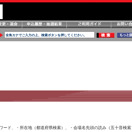
ーワード、・所在地（都道府県検索）、・会場名先頭の読み（五十音検索