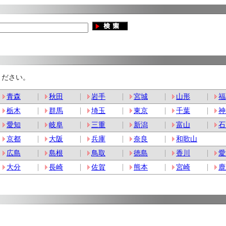
ください。
青森
秋田
岩手
宮城
山形
福
栃木
群馬
埼玉
東京
千葉
神
愛知
岐阜
三重
新潟
富山
石
京都
大阪
兵庫
奈良
和歌山
広島
島根
鳥取
徳島
香川
愛
大分
長崎
佐賀
熊本
宮崎
鹿
。