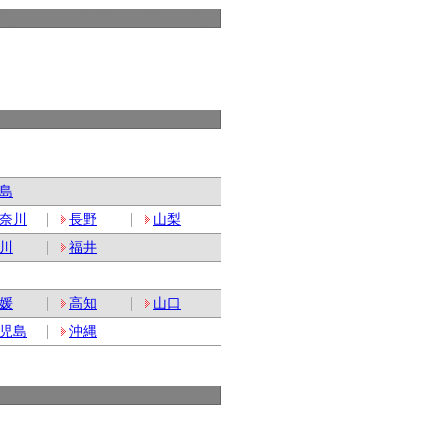
島
奈川
長野
山梨
川
福井
媛
高知
山口
児島
沖縄