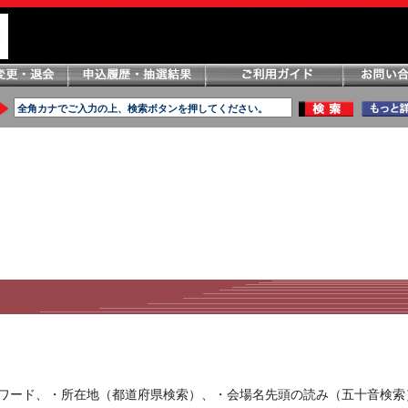
ーワード、・所在地（都道府県検索）、・会場名先頭の読み（五十音検索