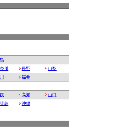
島
奈川
長野
山梨
川
福井
媛
高知
山口
児島
沖縄