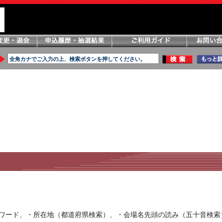
ーワード、・所在地（都道府県検索）、・会場名先頭の読み（五十音検索