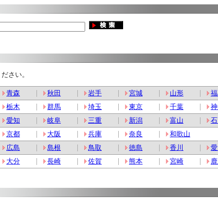
ください。
青森
秋田
岩手
宮城
山形
福
栃木
群馬
埼玉
東京
千葉
神
愛知
岐阜
三重
新潟
富山
石
京都
大阪
兵庫
奈良
和歌山
広島
島根
鳥取
徳島
香川
愛
大分
長崎
佐賀
熊本
宮崎
鹿
。