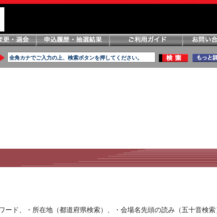
ーワード、・所在地（都道府県検索）、・会場名先頭の読み（五十音検索