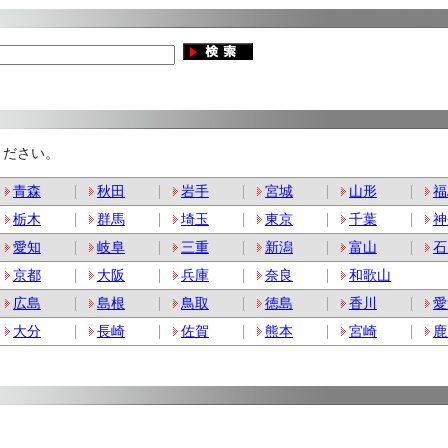
ください。
青森
秋田
岩手
宮城
山形
福
栃木
群馬
埼玉
東京
千葉
神
愛知
岐阜
三重
新潟
富山
石
京都
大阪
兵庫
奈良
和歌山
広島
島根
鳥取
徳島
香川
愛
大分
長崎
佐賀
熊本
宮崎
鹿
。