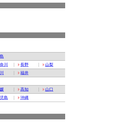
島
奈川
長野
山梨
川
福井
媛
高知
山口
児島
沖縄