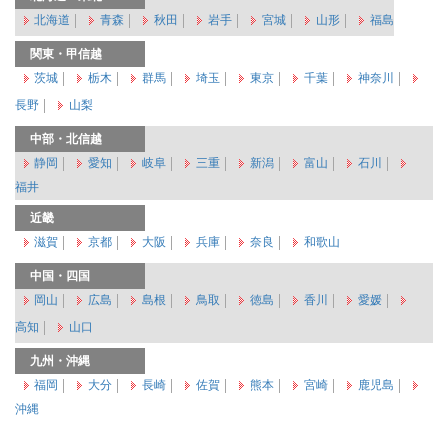
北海道
青森
秋田
岩手
宮城
山形
福島
関東・甲信越
茨城
栃木
群馬
埼玉
東京
千葉
神奈川
長野
山梨
中部・北信越
静岡
愛知
岐阜
三重
新潟
富山
石川
福井
近畿
滋賀
京都
大阪
兵庫
奈良
和歌山
中国・四国
岡山
広島
島根
鳥取
徳島
香川
愛媛
高知
山口
九州・沖縄
福岡
大分
長崎
佐賀
熊本
宮崎
鹿児島
沖縄