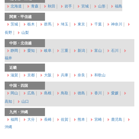
北海道
青森
秋田
岩手
宮城
山形
福島
関東・甲信越
茨城
栃木
群馬
埼玉
東京
千葉
神奈川
長野
山梨
中部・北信越
静岡
愛知
岐阜
三重
新潟
富山
石川
福井
近畿
滋賀
京都
大阪
兵庫
奈良
和歌山
中国・四国
岡山
広島
島根
鳥取
徳島
香川
愛媛
高知
山口
九州・沖縄
福岡
大分
長崎
佐賀
熊本
宮崎
鹿児島
沖縄