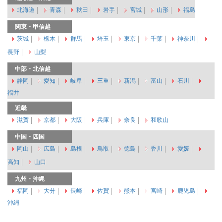
北海道
青森
秋田
岩手
宮城
山形
福島
関東・甲信越
茨城
栃木
群馬
埼玉
東京
千葉
神奈川
長野
山梨
中部・北信越
静岡
愛知
岐阜
三重
新潟
富山
石川
福井
近畿
滋賀
京都
大阪
兵庫
奈良
和歌山
中国・四国
岡山
広島
島根
鳥取
徳島
香川
愛媛
高知
山口
九州・沖縄
福岡
大分
長崎
佐賀
熊本
宮崎
鹿児島
沖縄